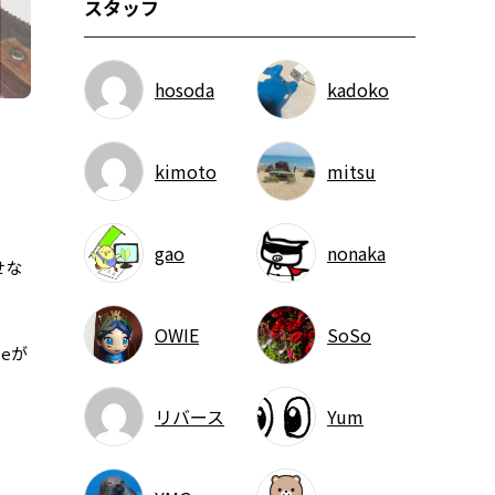
スタッフ
hosoda
kadoko
kimoto
mitsu
gao
nonaka
せな
OWIE
SoSo
leが
リバース
Yum