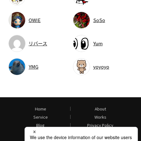
OWIE
SoSo
リバース
Yum
YMG
yoyoyo
Home
About
Service
Works
Blog
Privacy Policy
Contact
Facebook
Twitter