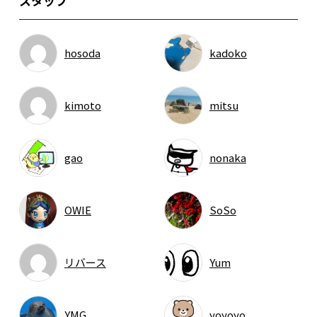
スタッフ
hosoda
kadoko
kimoto
mitsu
gao
nonaka
OWIE
SoSo
リバース
Yum
YMG
yoyoyo