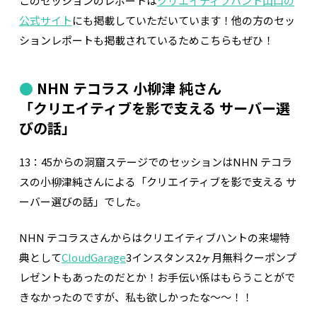
このセッションのレポートは
クリエイティブハント山口の
公式サイト
にも掲載していただいています！他の方のセッ
ションレポートも掲載されているためこちらもぜひ！
NHN テコラス 小柳津 純さん
「クリエイティブを影で支える サーバー選
びの話」
13：45からの洞窟ステージでのセッションは
NHN テコラ
ス
の
小柳津純
さんによる「クリエイティブを影で支える サ
ーバー選びの話」でした。
NHN テコラスさんからはクリエイティブハントの来場
特
典として
CloudGarage
3
インスタンス
2
ヶ月無料クーポンプ
レゼントもあったのだとか！お手伝い係はもらうことがで
きなかったのですが、私も欲しかったな〜〜！！