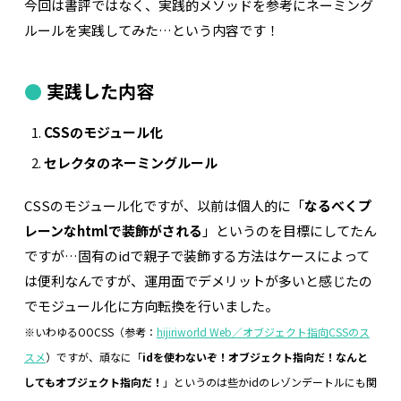
今回は書評ではなく、実践的メソッドを参考にネーミング
ルールを実践してみた…という内容です！
実践した内容
CSSのモジュール化
セレクタのネーミングルール
CSSのモジュール化ですが、以前は個人的に「
なるべくプ
レーンなhtmlで装飾がされる
」というのを目標にしてたん
ですが…固有のidで親子で装飾する方法はケースによって
は便利なんですが、運用面でデメリットが多いと感じたの
でモジュール化に方向転換を行いました。
※いわゆるOOCSS（参考：
hijiriworld Web／オブジェクト指向CSSのス
スメ
）ですが、頑なに「
idを使わないぞ！オブジェクト指向だ！なんと
してもオブジェクト指向だ！
」というのは些かidのレゾンデートルにも関