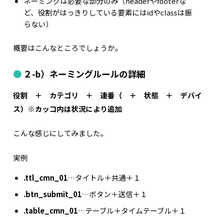
ネーミングは必要な部分のみ（headerやfooterな
ど、役割がはっきりしている要素にはidやclassは振
らない）
概要はこんなところでしょうか。
２-b）ネーミングルールの詳細
役割 ＋ カテゴリ ＋ 連番（ ＋ 状態 ＋ デバイ
ス）※カッコ内は状況により追加
こんな感じにしてみました。
実例
.ttl_cmn_01
…タイトル＋共通＋１
.btn_submit_01
…ボタン＋送信＋１
.table_cmn_01
…テーブル＋タイムテーブル＋１