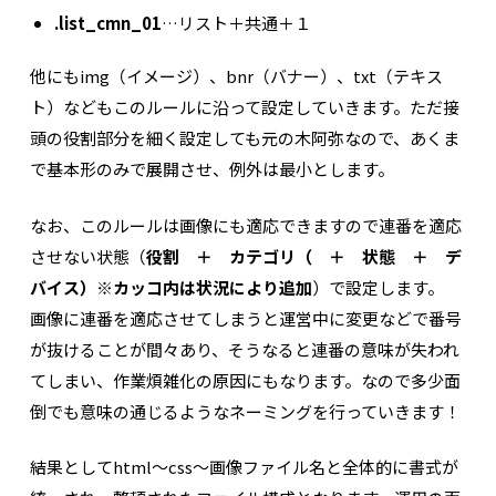
.list_cmn_01
…リスト＋共通＋１
他にもimg（イメージ）、bnr（バナー）、txt（テキス
ト）などもこのルールに沿って設定していきます。ただ接
頭の役割部分を細く設定しても元の木阿弥なので、あくま
で基本形のみで展開させ、例外は最小とします。
なお、このルールは画像にも適応できますので連番を適応
させない状態（
役割 ＋ カテゴリ（ ＋ 状態 ＋ デ
バイス）※カッコ内は状況により追加
）で設定します。
画像に連番を適応させてしまうと運営中に変更などで番号
が抜けることが間々あり、そうなると連番の意味が失われ
てしまい、作業煩雑化の原因にもなります。なので多少面
倒でも意味の通じるようなネーミングを行っていきます！
結果としてhtml〜css〜画像ファイル名と全体的に書式が