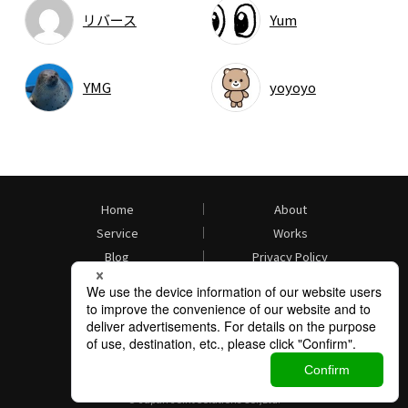
リバース
Yum
YMG
yoyoyo
Home
About
Service
Works
Blog
Privacy Policy
Contact
Facebook
Twitter
© Japan Joint Solutions Co.,Ltd.