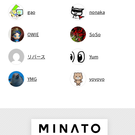
gao
nonaka
OWIE
SoSo
リバース
Yum
YMG
yoyoyo